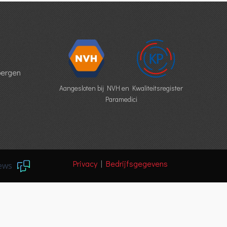
bergen
Aangesloten bij NVH en Kwaliteitsregister
Paramedici
Privacy
|
Bedrijfsgegevens
ews