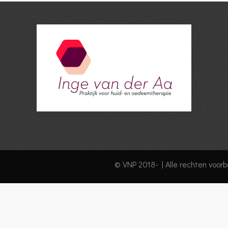
©
VNP
2018- | Alle rechten voor