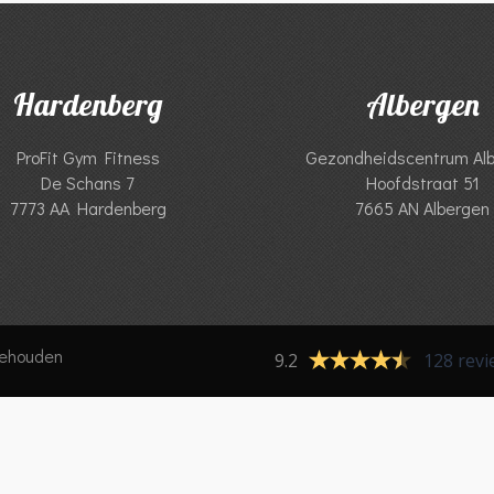
Hardenberg
Albergen
ProFit Gym Fitness
Gezondheidscentrum Al
De Schans 7
Hoofdstraat 51
7773 AA Hardenberg
7665 AN Albergen
behouden
9.2
128 revi